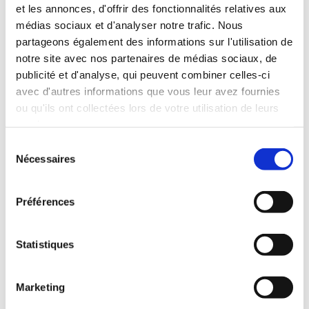
et les annonces, d'offrir des fonctionnalités relatives aux
médias sociaux et d'analyser notre trafic. Nous
partageons également des informations sur l'utilisation de
notre site avec nos partenaires de médias sociaux, de
publicité et d'analyse, qui peuvent combiner celles-ci
avec d'autres informations que vous leur avez fournies
ou qu'ils ont collectées lors de votre utilisation de leurs
services.
Sélection
Nécessaires
du
UNE GAMME PREMIUM
consentement
Préférences
Les spécialistes de MAG'M fournissent et développent des
produits premium en garantissant l'ensemble des critères
Statistiques
attendus par les consommateurs : le goût, le sain et
l'authenticité.
Marketing
L’expérience gustative est au centre de toutes nos